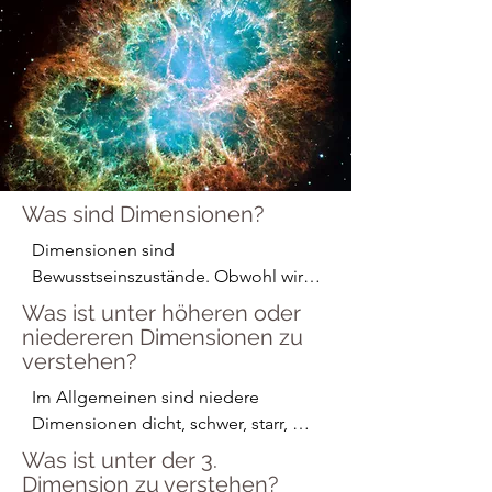
Was sind Dimensionen?
Dimensionen sind 
Bewusstseinszustände. Obwohl wir 
alle auf demselben Planeten, Mutter 
Was ist unter höheren oder
Gaia, leben, ist unsere 
niedereren Dimensionen zu
Wahrnehmung davon 
verstehen?
unterschiedlich, je nachdem, 
Im Allgemeinen sind niedere 
welchen Bewusstseinszustand wir 
Dimensionen dicht, schwer, starr, 
wählen. Wir können in jedem dieser 
komplex, manchmal verborgen und 
Was ist unter der 3.
Zustände leben oder zwischen einer 
sicherlich eng fokussiert. Niedere 
Dimension zu verstehen?
Kombination mehrerer Dimensionen 