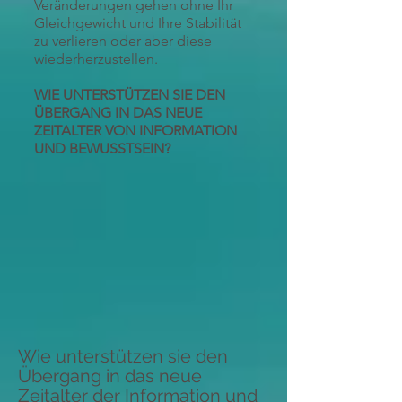
Veränderungen gehen ohne Ihr
Gleichgewicht und Ihre Stabilität
zu verlieren oder aber diese
wiederherzustellen.
WIE UNTERSTÜTZEN SIE DEN
ÜBERGANG IN DAS NEUE
ZEITALTER VON INFORMATION
UND BEWUSSTSEIN?
Wie unterstützen sie den
Übergang in das neue
Zeitalter der Information und