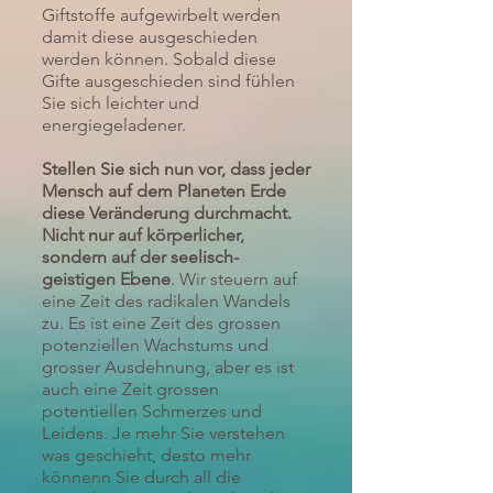
Giftstoffe aufgewirbelt werden
damit diese ausgeschieden
werden können. Sobald diese
Gifte ausgeschieden sind fühlen
Sie sich leichter und
energiegeladener.
Stellen Sie sich nun vor, dass jeder
Mensch auf dem Planeten Erde
diese Veränderung durchmacht.
Nicht nur auf körperlicher,
sondern auf der seelisch-
geistigen Ebene
. Wir steuern auf
eine Zeit des radikalen Wandels
zu. Es ist eine Zeit des grossen
potenziellen Wachstums und
grosser Ausdehnung, aber es ist
auch eine Zeit grossen
potentiellen Schmerzes und
Leidens. Je mehr Sie verstehen
was geschieht, desto mehr
könnenn Sie durch all die