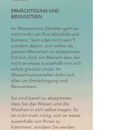
ERMÄCHTIGUNG UND
BEWUSSTSEIN
Im Wassermann-Zeitalter geht es
nicht mehr um Ihre Idendität und
Existenz "sein oder nicht sein")
sondern darum, sich selbst als
ganzen Menschen zu akzeptieren
(ich bin, bin). ein Mensch also der
nicht an etwas ausserhalb von sich
selbst glauben muss. Im
Wassermannzeitalter dreht sich
alles um Ermächtigung und
Bewusstsein.
Sie sind bereit zu akzeptieren,
dass Sie das Wissen und die
Weisheit in sich selbst tragen. Es
ist nicht mehr nötig, sich an etwas
ausserhalb von Ihnen zu
klammern, sondern Sie werden