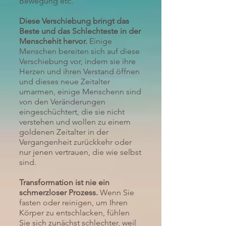
Bewegung etc.
Diese Verschiebung bringt das
Beste und das Schlechteste in der
Menschehit hervor.
Einige
Menschen bereiten sich auf diese
Verschiebung vor, indem sie ihre
Herzen und ihren Verstand öffnen
und dieses neue Zeitalter
umarmen, einige Menschenn sind
von den Veränderungen
eingeschüchtert, die sie nicht
verstehen und wollen zu einem
goldenen Zeitalter in der
Vergangenheit zurückkehr oder
nur jenen vertrauen, die wie selbst
sind.
Transformation ist nie ein
schmerzloser Prozess.
Wenn Sie
fasten oder reinigen, um Ihren
Körper zu entschlacken, fühlen
Sie sich zunächst schlechter, weil