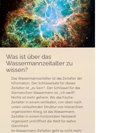
Was ist über das
Wassermannzeitalter zu
wissen?
Das Wassermannzeitalter ist das Zeitalter der
Information. Der Schlüsselsatz für dieses
Zeitalter ist „zu Sein“. Der Schlüssel für das
Sternzeichen Wassermann ist „ich weiß“.
Nichts ist mehr geheim. Wo das Fische-
Zeitalter in einem vertikalen, von oben nach
unten verlaufenden Struktur von Hierarchien
organisierten Krieg, ist das Wassermann-
Zeitalter in einem horizontalen Netzwerk
organisiert und öffnet die Welt für wahre
Gleichheit.
Im Wassermann-Zeitalter geht es nicht mehr