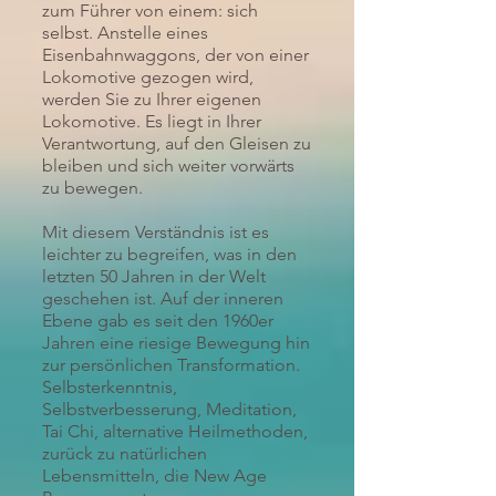
zum Führer von einem: sich
selbst. Anstelle eines
Eisenbahnwaggons, der von einer
Lokomotive gezogen wird,
werden Sie zu Ihrer eigenen
Lokomotive. Es liegt in Ihrer
Verantwortung, auf den Gleisen zu
bleiben und sich weiter vorwärts
zu bewegen.
Mit diesem Verständnis ist es
leichter zu begreifen, was in den
letzten 50 Jahren in der Welt
geschehen ist. Auf der inneren
Ebene gab es seit den 1960er
Jahren eine riesige Bewegung hin
zur persönlichen Transformation.
Selbsterkenntnis,
Selbstverbesserung, Meditation,
Tai Chi, alternative Heilmethoden,
zurück zu natürlichen
Lebensmitteln, die New Age