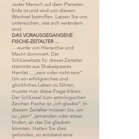
Jeder Mensch auf dem Planeten
Verlinke deinen Text beliebig oder 
Erde ist und wird von diesem
richte ein Textfeld ein, das sich per 
Wechsel betroffen. Lassen Sie uns
Klick vergrößert. Text hier eingeben 
untersuchen, was sich verändern
...
wird.
DAS VORAUSGEGANGENE
FISCHE-ZEITALTER ...
... wurde von Hierarchie und
Macht dominiert. Der
Schlüsselsatz für dieses Zeitalter
stammte aus Shakespeares
Hamlet ... „sein oder nicht sein“.
Um ein erfolgreiches und
glückliches Leben zu führen,
musste man diese Frage klären.
Der Schlüssel zum astrologischen
Zeichen Fische ist „ich glaube“. In
diesem Zeitalter müssen Sie, um
zu „sein“, jemanden oder etwas
finden, an das Sie glauben
könnten. Hatten Sie dies
gefunden, so entstand eine