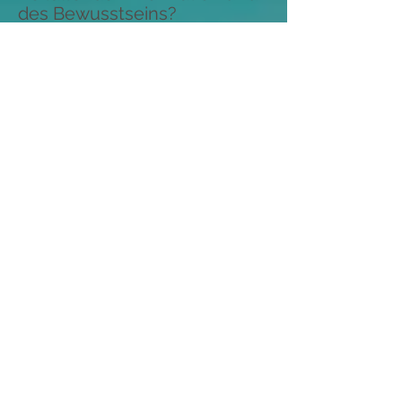
des Bewusstseins?
Begegnen Sie sich selbst. Helfen
Sie sich den Zugang zu sich selbst
zu finden. Spirituelles Coaching
ist ein Teil davon
Haben Sie eine tägleiche
spirituelle Praxis. Jede spirituelle
Tradition hat eines gemeinsam:
eine tägliche Praxis. Das können
viele verschiedene Dinge sein:
Meditation, Chanten, Gebet,
Konteplation, Übungen,
Tagebuchschreiben etc. Es ist
nicht wichtig, was Sie tun, sondern
dass Sie fast jeden Tag etwas tun
und dies mit der Absicht, Ihre
Blockaden loszulassen und Ihr
Bewusstsein zu fokussieren.
Spirituelles Coaching ist ein Teil
davon.