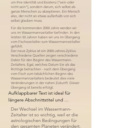
um Ihre Identität und Existenz ("sein oder
nicht sein"), sondern darum, sich selbst als
ganze Menschen zu akzeptieren. Ein Mensch
also, der nicht an etwas außerhalb von sich
selbst glauben muss.
Für die kommenden 2000 Jahre werden wir
uns im Wassermannzeitalter befinden. In den
letzten 50 Jahren haben wir uns im Übergang
vom Fischezeitalter zum Wassermannzeitalter
gefühlt.
Der neue Zyklus ist ein 2000-Jahres-Zyklus.
Verschiedene Quellen zeigen verschiedene
Daten für den Beginn des Wassermann-
Zeitalters. Egal, welches Datum Sie als das
Richtige betrachten - nach dem Übergang
vom Fisch zum tatsächlichen Beginn des
Wassermannzeitalters bedeutet dies viele
Veränderungen in der nahen Zukunft. Dieser
Übergang ist bereits erfolgt.
Aufklappbarer Text ist ideal für 
längere Abschnittstitel und 
Beschreibungen. So können 
Der Wechsel im Wassermann-
Personen auf alle notwendigen 
Zeitalter ist so wichtig, weil er die
Informationen zugreifen, während 
astrologischen Bedingungen für
den gesamten Planeten verändert.
das Layout übersichtlich bleibt. 