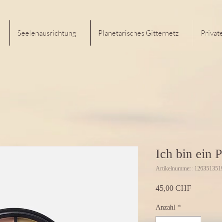
Seelenausrichtung
Planetarisches Gitternetz
Privat
Ich bin ein 
Artikelnummer: 126351351
Preis
45,00 CHF
Anzahl
*