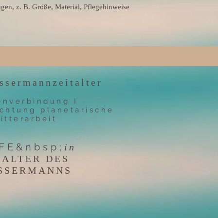
gen, z. B. Größe, Material, Pflegehinweise 
ssermannzeitalter
enverbindung I
chtung planetarische
itterarbeit
FE&nbsp;
in
m
ALTER DES
SSERMANNS