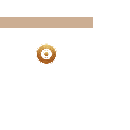
ClaudiaBeaRyser.com
SoulConnection I
SoulAlignement
planetary Grid Work
ASSISTANCE
in the
AGE
OF AQUARIUS