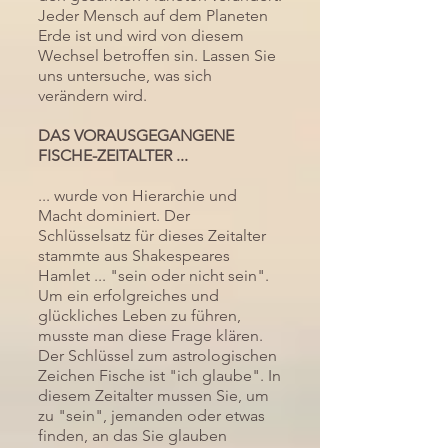
Jeder Mensch auf dem Planeten
Verlinke deinen Text beliebig oder 
Erde ist und wird von diesem
richte ein Textfeld ein, das sich per 
Wechsel betroffen sin. Lassen Sie
Klick vergrößert. Text hier eingeben 
uns untersuche, was sich
...
verändern wird.
DAS VORAUSGEGANGENE
FISCHE-ZEITALTER ...
... wurde von Hierarchie und
Macht dominiert. Der
Schlüsselsatz für dieses Zeitalter
stammte aus Shakespeares
Hamlet ... "sein oder nicht sein".
Um ein erfolgreiches und
glückliches Leben zu führen,
musste man diese Frage klären.
Der Schlüssel zum astrologischen
Zeichen Fische ist "ich glaube". In
diesem Zeitalter mussen Sie, um
zu "sein", jemanden oder etwas
finden, an das Sie glauben