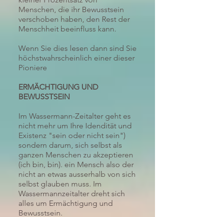
Menschen, die ihr Bewusstsein
verschoben haben, den Rest der
Menschheit beeinfluss kann.
Wenn Sie dies lesen dann sind Sie
höchstwahrscheinlich einer dieser
Pioniere
ERMÄCHTIGUNG UND
BEWUSSTSEIN
Im Wassermann-Zeitalter geht es
nicht mehr um Ihre Idendität und
Existenz "sein oder nicht sein")
sondern darum, sich selbst als
ganzen Menschen zu akzeptieren
(ich bin, bin). ein Mensch also der
nicht an etwas ausserhalb von sich
selbst glauben muss. Im
Wassermannzeitalter dreht sich
alles um Ermächtigung und
Bewusstsein.