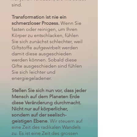
sind.
Transformation ist nie ein
schmerzloser Prozess.
Wenn Sie
fasten oder reinigen, um Ihren
Körper zu entschlacken, fühlen
Sie sich zunächst schlechter, weil
Giftstoffe aufgewirbelt werden
damit diese ausgeschieden
werden können. Sobald diese
Gifte ausgeschieden sind fühlen
Sie sich leichter und
energiegeladener.
Stellen Sie sich nun vor, dass jeder
Mensch auf dem Planeten Erde
diese Veränderung durchmacht.
Nicht nur auf körperlicher,
sondern auf der seelisch-
geistigen Ebene
. Wir steuern auf
eine Zeit des radikalen Wandels
zu. Es ist eine Zeit des grossen