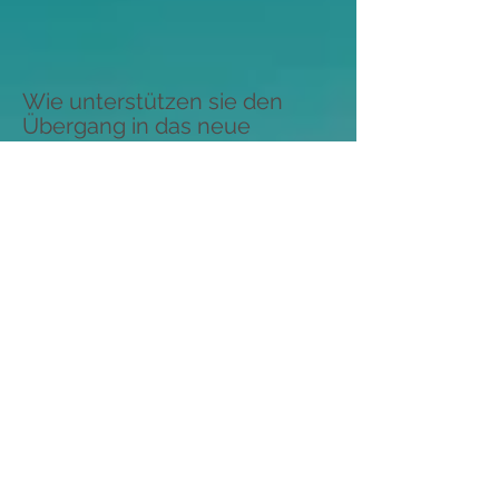
Wie unterstützen sie den
Übergang in das neue
Zeitalter von Information und
Bewusstsein?
Begegnen Sie sich selbst. Helfen
Sie sich den Zugang zu sich selbst
zu finden. Spirituelles Coaching
ist ein Teil davon
Haben Sie eine tägleiche
spirituelle Praxis. Jede spirituelle
Tradition hat eines gemeinsam:
eine tägliche Praxis. Das können
viele verschiedene Dinge sein:
Meditation, Chanten, Gebet,
Konteplation, Übungen,
Tagebuchschreiben etc. Es ist
nicht wichtig, was Sie tun, sondern