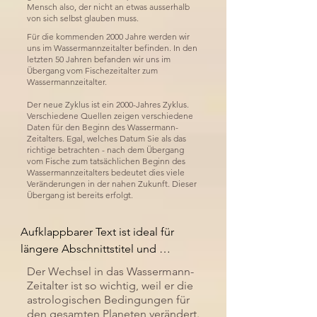
Mensch also, der nicht an etwas ausserhalb
von sich selbst glauben muss.
Für die kommenden 2000 Jahre werden wir
uns im Wassermannzeitalter befinden. In den
letzten 50 Jahren befanden wir uns im
Übergang vom Fischezeitalter zum
Wassermannzeitalter.
Der neue Zyklus ist ein 2000-Jahres Zyklus.
Verschiedene Quellen zeigen verschiedene
Daten für den Beginn des Wassermann-
Zeitalters. Egal, welches Datum Sie als das
richtige betrachten - nach dem Übergang
vom Fische zum tatsächlichen Beginn des
Wassermannzeitalters bedeutet dies viele
Veränderungen in der nahen Zukunft. Dieser
Übergang ist bereits erfolgt.
Aufklappbarer Text ist ideal für 
längere Abschnittstitel und 
Beschreibungen. So können 
Der Wechsel in das Wassermann-
Personen auf alle notwendigen 
Zeitalter ist so wichtig, weil er die
Informationen zugreifen, während 
astrologischen Bedingungen für
den gesamten Planeten verändert.
das Layout übersichtlich bleibt. 