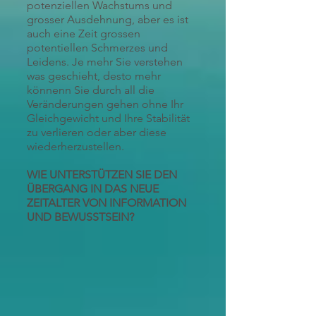
potenziellen Wachstums und
grosser Ausdehnung, aber es ist
auch eine Zeit grossen
potentiellen Schmerzes und
Leidens. Je mehr Sie verstehen
was geschieht, desto mehr
könnenn Sie durch all die
Veränderungen gehen ohne Ihr
Gleichgewicht und Ihre Stabilität
zu verlieren oder aber diese
wiederherzustellen.
WIE UNTERSTÜTZEN SIE DEN
ÜBERGANG IN DAS NEUE
ZEITALTER VON INFORMATION
UND BEWUSSTSEIN?