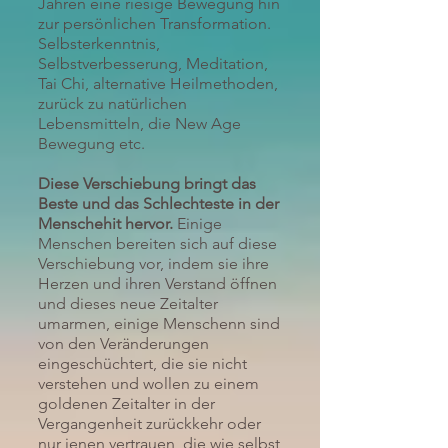
Jahren eine riesige Bewegung hin
zur persönlichen Transformation.
Selbsterkenntnis,
Selbstverbesserung, Meditation,
Tai Chi, alternative Heilmethoden,
zurück zu natürlichen
Lebensmitteln, die New Age
Bewegung etc.
Diese Verschiebung bringt das
Beste und das Schlechteste in der
Menschehit hervor.
Einige
Menschen bereiten sich auf diese
Verschiebung vor, indem sie ihre
Herzen und ihren Verstand öffnen
und dieses neue Zeitalter
umarmen, einige Menschenn sind
von den Veränderungen
eingeschüchtert, die sie nicht
verstehen und wollen zu einem
goldenen Zeitalter in der
Vergangenheit zurückkehr oder
nur jenen vertrauen, die wie selbst