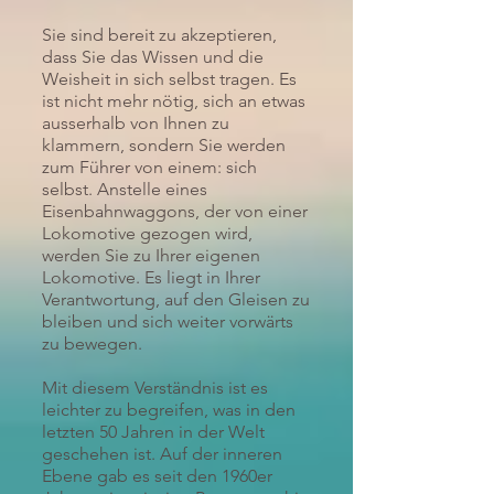
Sie sind bereit zu akzeptieren,
dass Sie das Wissen und die
Weisheit in sich selbst tragen. Es
ist nicht mehr nötig, sich an etwas
ausserhalb von Ihnen zu
klammern, sondern Sie werden
zum Führer von einem: sich
selbst. Anstelle eines
Eisenbahnwaggons, der von einer
Lokomotive gezogen wird,
werden Sie zu Ihrer eigenen
Lokomotive. Es liegt in Ihrer
Verantwortung, auf den Gleisen zu
bleiben und sich weiter vorwärts
zu bewegen.
Mit diesem Verständnis ist es
leichter zu begreifen, was in den
letzten 50 Jahren in der Welt
geschehen ist. Auf der inneren
Ebene gab es seit den 1960er