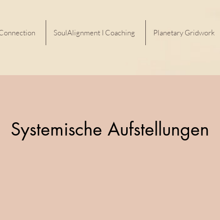
 Connection
SoulAlignment I Coaching
Planetary Gridwork
Systemische Aufstellungen