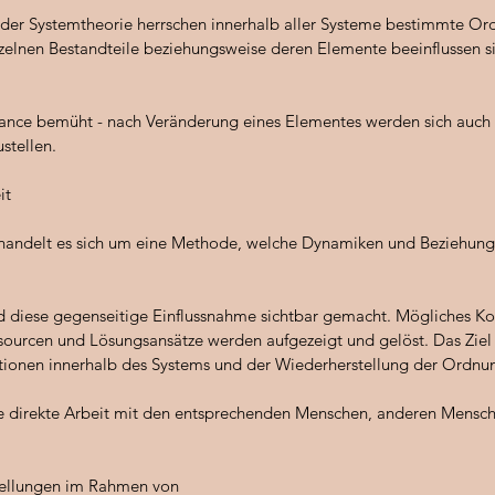
der Systemtheorie herrschen innerhalb aller Systeme bestimmte Ord
nzelnen Bestandteile beziehungsweise deren Elemente beeinflussen s
alance bemüht - nach Veränderung eines Elementes werden sich auc
stellen.
eit
t handelt es sich um eine Methode, welche Dynamiken und Beziehun
d diese gegenseitige Einflussnahme sichtbar gemacht. Mögliches Ko
ourcen und Lösungsansätze werden aufgezeigt und gelöst. Das Ziel d
tionen innerhalb des Systems und der Wiederherstellung der Ordnu
ie direkte Arbeit mit den entsprechenden Menschen, anderen Mensche
stellungen im Rahmen von