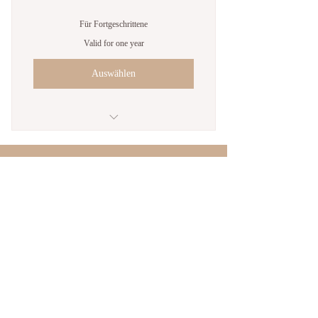
Für Fortgeschrittene
Valid for one year
Auswählen
Ich bin ein Vorteil
Ich bin ein Vorteil
Ich bin ein Vorteil
Ich bin ein Vorteil
Ich bin ein Vorteil
ClaudiaBeaRyser.com
SoulConnection I