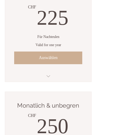
Ich bin ein Vorteil
225CH
CHF
225
Für Nachteulen
Valid for one year
Auswählen
Ich bin ein Vorteil
Ich bin ein Vorteil
Monatlich & unbegren
Ich bin ein Vorteil
250CH
CHF
250
Ich bin ein Vorteil